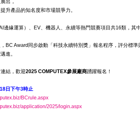
區展出，
效提升產品的知名度和市場競爭力。
I（AI邊緣運算）、EV、機器人、永續等熱門競賽項目共16類，其中Rob
，BC Award同步啟動「科技永續特別獎」報名程序，評分標
標邁進。
方連結，歡迎
2025 COMPUTEX參展廠商
踴躍報名！
月18日下午3時止
putex.biz/BCrule.aspx
putex.biz/application/2025/login.aspx